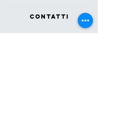
contatti
dott. commercialista
roberto mudu
Viale Colombo 70
Quartu Sant'Elena, Cagliari, Sardegna, Italia
Tel:
3479446309
Robertomuduhb@gmail.com
CoNTABILITàPIù
Via Gramsci 17
Quartu Sant'Elena, Cagliari, Sardegna, Italia
Tel:
070/4510079
​ - WhatsApp:
3517203113​