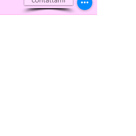
contattami
pratiche
telematiche
Si eseguono pratiche
telematiche presso Camere
di Commercio, apertura
variazione e chiusura partita
IVA di ditte e società,
pratiche di modifiche, presso
l'Agenzia Entrate.
Si svolgono pratiche Inps e
pratiche telematiche
comunali presso i Suape di
ogni regione d'Italia.
contattami